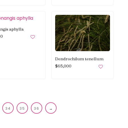
ngis aphylla
00
Dendrochilum tenellum
$
65,000
34
35
36
→