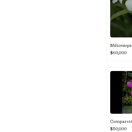
Miltoniopsi
$
60,000
Comparetti
$
50,000