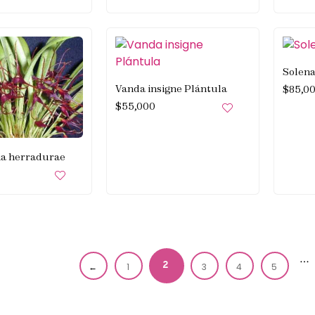
Solena
Vanda insigne Plántula
$
85,0
$
55,000
ia herradurae
…
2
←
1
3
4
5