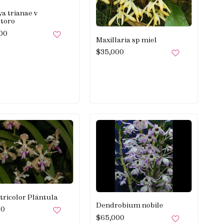
ya trianae v
etoro
000
Maxillaria sp miel
$
35,000
tricolor Plántula
Dendrobium nobile
00
$
65,000