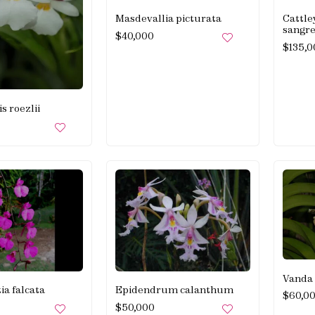
Masdevallia picturata
Cattle
sangr
$
40,000
$
135,
s roezlii
Vanda 
a falcata
Epidendrum calanthum
$
60,0
$
50,000