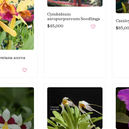
Cymbidium
atropurpureum Seedlings
Cattle
$
45,000
$
85,0
owiana aurea