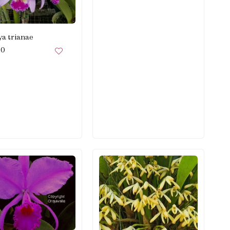
ya trianae
00