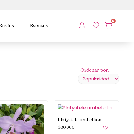
0
Envíos
Eventos
Ordenar por:
Platystele umbellata
$
60,000