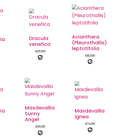
Acianthera
Dracula
ia
(Pleurothallis)
venefica
leptotifolia
$
65,000
$
50,000
Masdevallia
ia
Masdevallia
Sunny
ignea
Angel
$
75,000
$
55,000