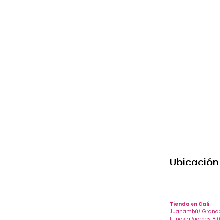
Ubicación
Tienda en Cali
Juanambú/ Granada
Lunes a Viernes 8