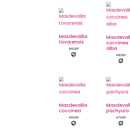
Masdevallia
Masdevall
tovarensis
coccinea
alba
$
65,000
$
90,000
Masdevallia
Masdevall
coccinea
pachyura
$
65,000
$
75,000