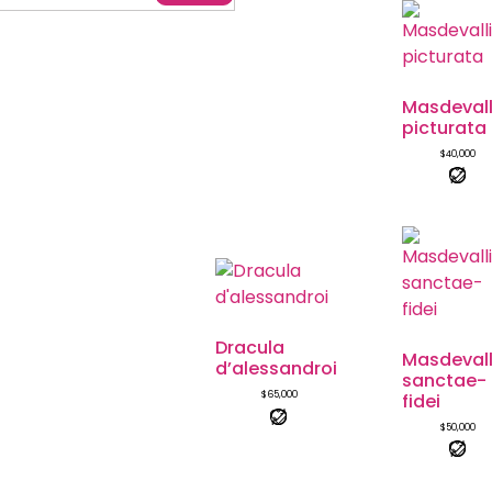
Masdevall
picturata
$
40,000
Dracula
Masdevall
d’alessandroi
sanctae-
$
65,000
fidei
$
50,000