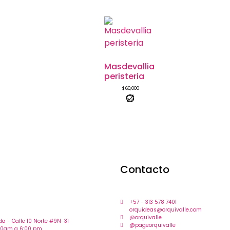
Masdevallia
peristeria
$
60,000
Contacto
+57 - 313 578 7401
orquideas@orquivalle.com
@orquivalle
 - Calle 10 Norte #9N-31
@pageorquivalle
:00am a 6:00 pm