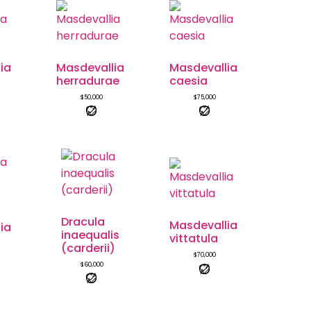
ia
Masdevallia
Masdevallia
herradurae
caesia
$
50,000
$
75,000
Dracula
Masdevallia
ia
inaequalis
vittatula
(carderii)
$
70,000
$
60,000