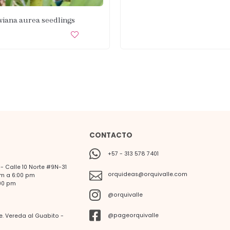
wiana aurea seedlings
CONTACTO
+57 - 313 578 7401
 Calle 10 Norte #9N-31
orquideas@orquivalle.com
am a 6:00 pm
00 pm
@orquivalle
@pageorquivalle
le. Vereda al Guabito -