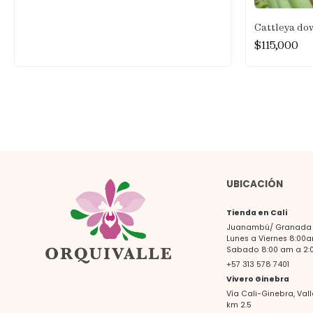
Cattleya do
$
115,000
UBICACIÓN
Tienda en Cali
Juanambú/ Granada -
Lunes a Viernes 8:00
Sabado 8:00 am a 2:
+57 313 578 7401
Vivero Ginebra
Vía Cali-Ginebra, Val
km 2.5