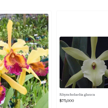
Rhyncholaelia glauca
$
75,000