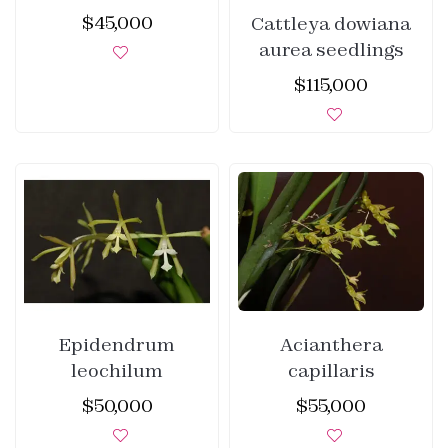
$
45,000
Cattleya dowiana
aurea seedlings
$
115,000
Epidendrum
Acianthera
leochilum
capillaris
$
50,000
$
55,000