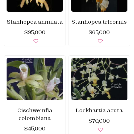
Stanhopea annulata
Stanhopea tricornis
$
95,000
$
65,000
Cischweinfia
Lockhartia acuta
colombiana
$
70,000
$
45,000