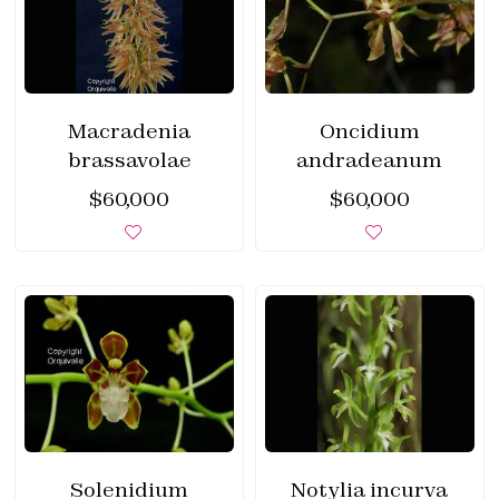
Macradenia
Oncidium
brassavolae
andradeanum
$
60,000
$
60,000
Solenidium
Notylia incurva