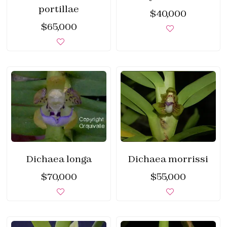
portillae
$
40,000
$
65,000
Dichaea longa
Dichaea morrissi
$
70,000
$
55,000