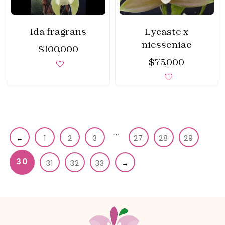
Ida fragrans
Lycaste x
niesseniae
$
100,000
$
75,000
…
←
1
2
3
27
28
29
30
31
32
33
→