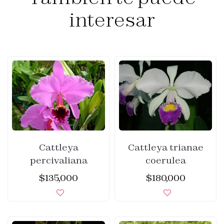
interesar
Cattleya
Cattleya trianae
percivaliana
coerulea
$
135,000
$
180,000