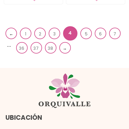
4
←
1
2
3
5
6
7
…
36
37
38
→
UBICACIÓN