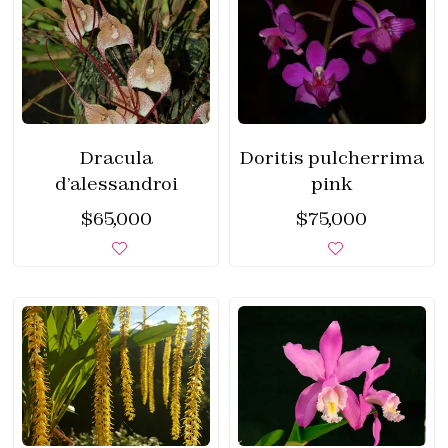
Dracula
Doritis pulcherrima
d’alessandroi
pink
$
65,000
$
75,000