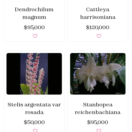
Dendrochilum
Cattleya
magnum
harrisoniana
$
95,000
$
120,000
Stelis argentata var
Stanhopea
rosada
reichenbachiana
$
50,000
$
95,000