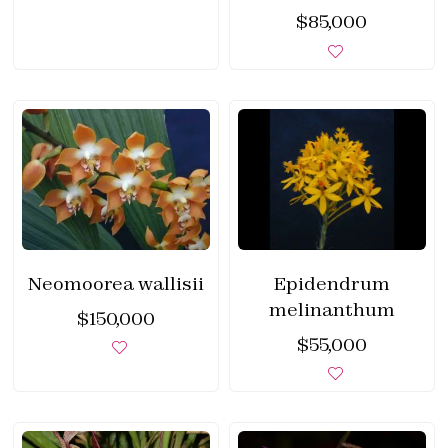
$
85,000
Neomoorea wallisii
Epidendrum
melinanthum
$
150,000
$
55,000