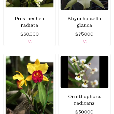
Prosthechea
Rhyncholaelia
radiata
glauca
$
60,000
$
75,000
Ornithophora
radicans
$
50,000