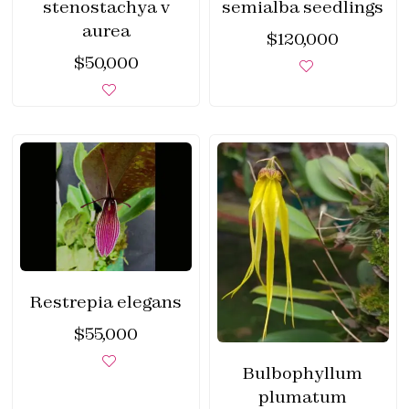
stenostachya v
semialba seedlings
aurea
$
120,000
$
50,000
Restrepia elegans
$
55,000
Bulbophyllum
plumatum