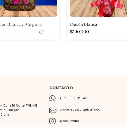
 en Blanca y Púrpura
Pasión Blanca
$
190,000
CONTACTO
+57 - 313 578 7401
 Calle 10 Norte #9N-31
orquideas@orquivalle.com
am a 6:00 pm
00 pm
@orquivalle