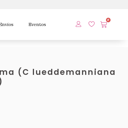
0
Envíos
Eventos
sima (C lueddemanniana
)