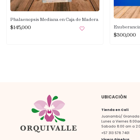
Phalaenopsis Mediana en Caja de Madera
$
145,000
Exuberancia
$
300,000
UBICACIÓN
Tienda en Cali
Juanambú/ Granada -
Lunes a Viernes 8:00
Sabado 8:00 am a 2:
+57 313 578 7401
Vivero Ginebra