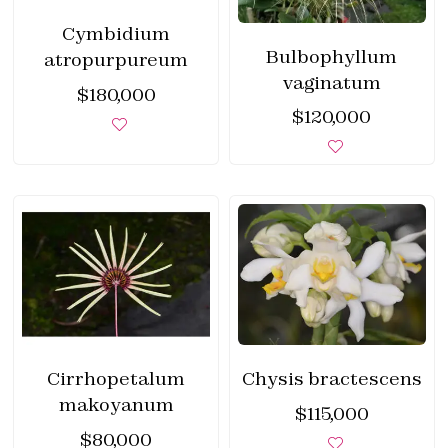
Cymbidium
Bulbophyllum
atropurpureum
vaginatum
$
180,000
$
120,000
Cirrhopetalum
Chysis bractescens
makoyanum
$
115,000
$
80,000