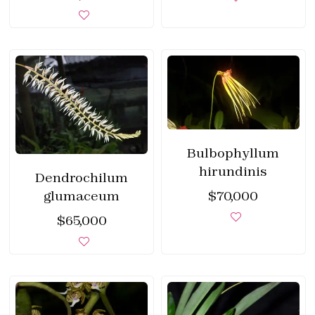
Bulbophyllum
hirundinis
Dendrochilum
glumaceum
$
70,000
$
65,000