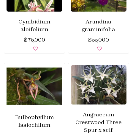
Cymbidium
Arundina
aloifolium
graminifolia
$
75,000
$
55,000
Angraecum
Bulbophyllum
Crestwood Three
lasiochilum
Spur x self