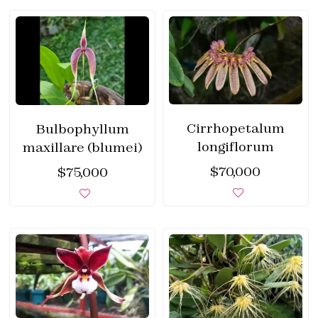
Cirrhopetalum
Bulbophyllum
longiflorum
maxillare (blumei)
$
70,000
$
75,000