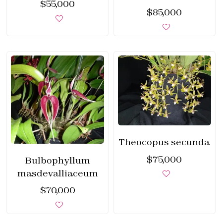
$
55,000
$
85,000
Theocopus secunda
$
75,000
Bulbophyllum
masdevalliaceum
$
70,000