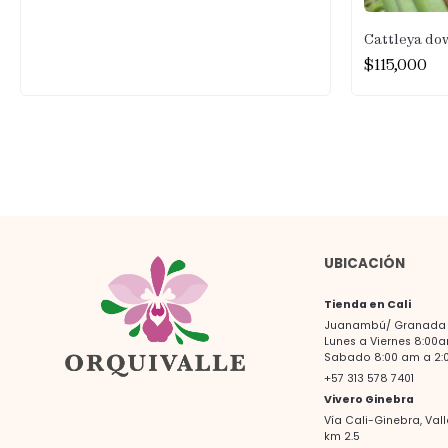
Cattleya do
$
115,000
UBICACIÓN
Tienda en Cali
Juanambú/ Granada -
Lunes a Viernes 8:00
Sabado 8:00 am a 2:
+57 313 578 7401
Vivero Ginebra
Vía Cali-Ginebra, Val
km 2.5