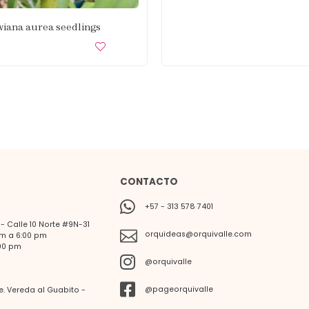
wiana aurea seedlings
CONTACTO
+57 - 313 578 7401
 Calle 10 Norte #9N-31
orquideas@orquivalle.com
am a 6:00 pm
00 pm
@orquivalle
@pageorquivalle
le. Vereda al Guabito -