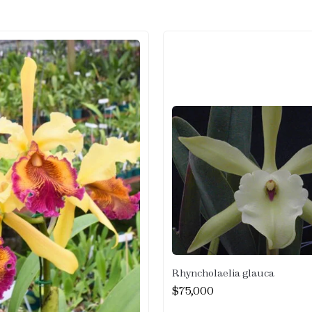
Rhyncholaelia glauca
$
75,000