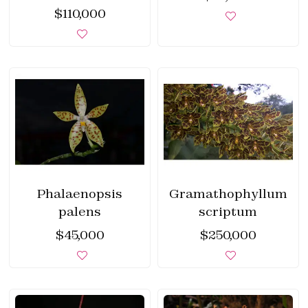
$
110,000
Phalaenopsis
Gramathophyllum
palens
scriptum
$
45,000
$
250,000