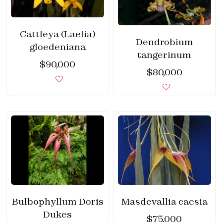
Cattleya (Laelia)
Dendrobium
gloedeniana
tangerinum
$
90,000
$
80,000
Bulbophyllum Doris
Masdevallia caesia
Dukes
$
75,000