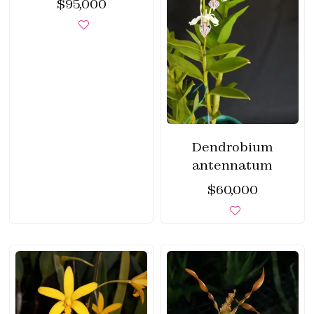
$
95,000
Dendrobium
antennatum
$
60,000