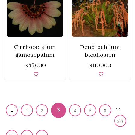
Cirrhopetalum
Dendrochilum
gamosepalum
bicallosum
$
45,000
$
110,000
…
3
←
1
2
4
5
6
36