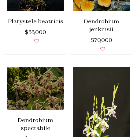
Platystele beatricis
Dendrobium
jenkinsii
$
55,000
$
70,000
Dendrobium
spectabile