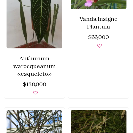
Vanda insigne
Plántula
$
55,000
Anthurium
warocqueanum
«esqueleto»
$
130,000