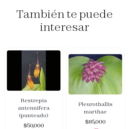
También te puede
interesar
Restrepia
Pleurothallis
antennifera
marthae
(punteado)
$
85,000
$
50,000