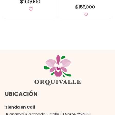
$
160,000
$
155,000
UBICACIÓN
Tienda en Cali
Juanambú/ Granada - Calle 10 Norte #9N-31