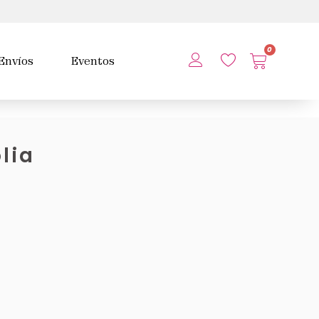
0
Envíos
Eventos
lia