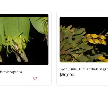
Specklinia (Pleurothallis) gr
is microptera
$
50,000