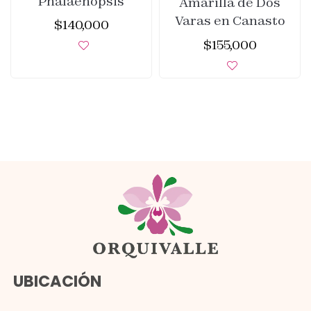
Phalaenopsis
Amarilla de Dos
Varas en Canasto
$
140,000
$
155,000
UBICACIÓN