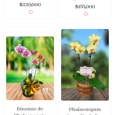
$
220,000
$
155,000
Binomio de
Phalaenopsis