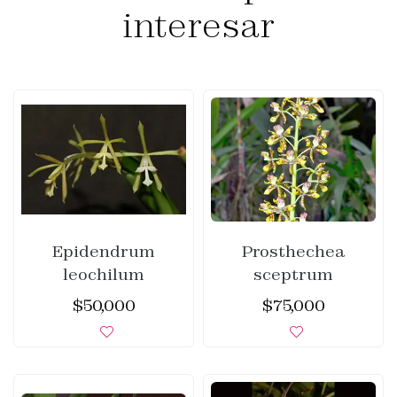
interesar
Epidendrum
Prosthechea
leochilum
sceptrum
$
50,000
$
75,000