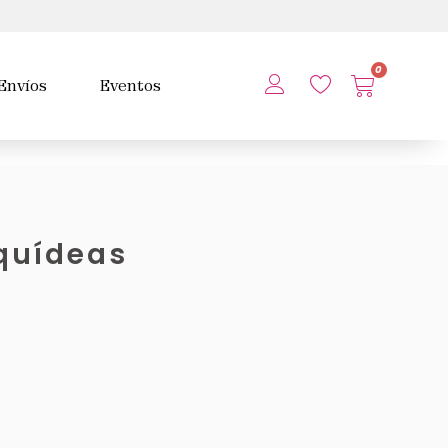
0
Envíos
Eventos
rquídeas