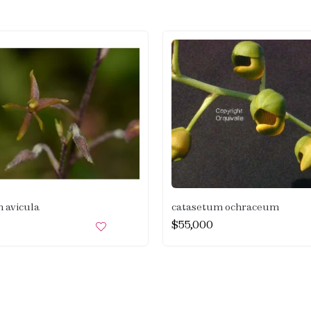
 avicula
catasetum ochraceum
$
55,000