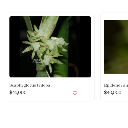
Scaphyglottis triloba
Epidendrum
$
45,000
$
40,000