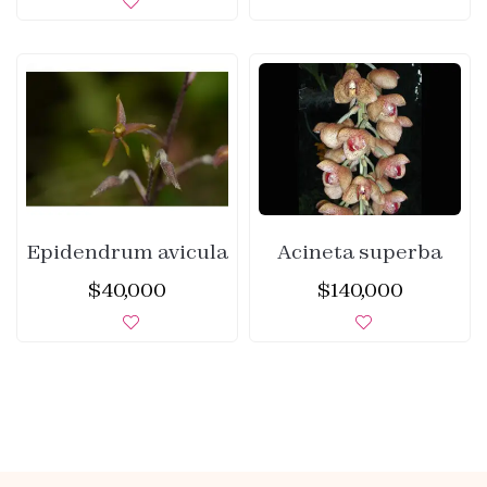
Epidendrum avicula
Acineta superba
$
40,000
$
140,000