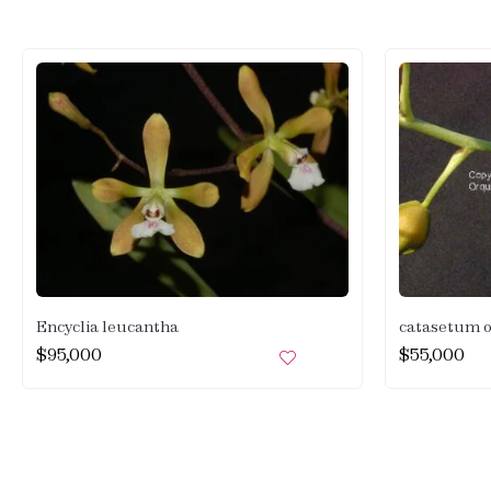
Encyclia leucantha
catasetum 
$
95,000
$
55,000