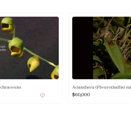
ochraceum
Acianthera (Pleurothallis) m
$
60,000