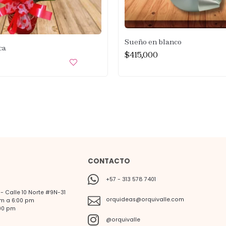
Sueño en blanco
ca
$
415,000
CONTACTO
+57 - 313 578 7401
 Calle 10 Norte #9N-31
orquideas@orquivalle.com
am a 6:00 pm
00 pm
@orquivalle