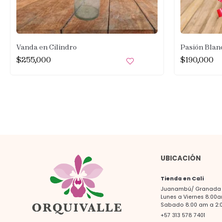
Vanda en Cilindro
Pasión Blan
$
255,000
$
190,000
UBICACIÓN
Tienda en Cali
Juanambú/ Granada -
Lunes a Viernes 8:00
Sabado 8:00 am a 2:
+57 313 578 7401