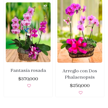
Fantasía rosada
Arreglo con Dos
Phalaenopsis
$
370,000
$
250,000