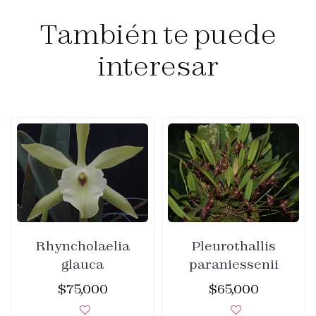
También te puede
interesar
Rhyncholaelia
Pleurothallis
glauca
paraniessenii
$
75,000
$
65,000