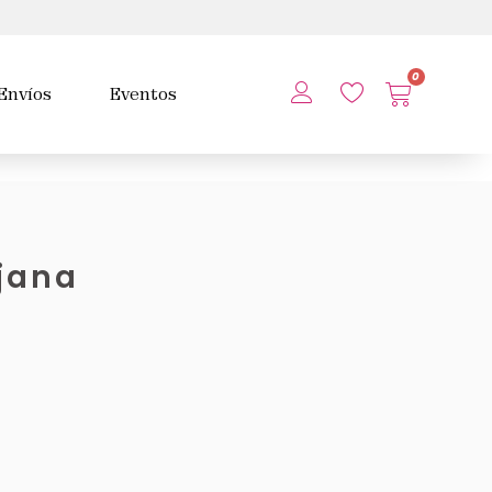
0
Envíos
Eventos
jana