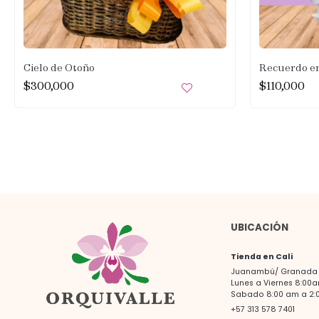
Cielo de Otoño
Recuerdo en
$
300,000
$
110,000
UBICACIÓN
Tienda en Cali
Juanambú/ Granada -
Lunes a Viernes 8:00
Sabado 8:00 am a 2:
+57 313 578 7401