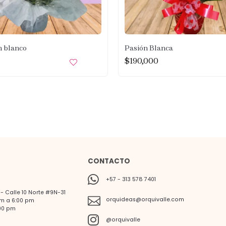
 blanco
Pasión Blanca
$
190,000
CONTACTO
+57 - 313 578 7401
 Calle 10 Norte #9N-31
orquideas@orquivalle.com
am a 6:00 pm
00 pm
@orquivalle